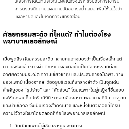
เลี่ยงการโดนน้ำบริเวณแผลในช่วงแรก รวมถึงการเข้ารับ
การตรวจติดตามแผลตามนัดอย่างสม่ำเสมอ เพื่อให้แน่ใจว่า
แผลหายดีและไม่เกิดภาวะแทรกซ้อน
ศัลยกรรมสะดือ ที่ไหนดี? ทำไมต้องโรง
พยาบาลเลอลักษณ์
เมื่อพูดถึง ศัลยกรรมสะดือ หลายคนอาจมองว่าเป็นเรื่องเล็ก แต่
ความจริงแล้ว การผ่าตัดตกแต่งสะดือนั้นเป็นศัลยกรรมที่ต้อง
อาศัยความประณีต ความเชี่ยวชาญ และประสบการณ์เฉพาะทาง
ของแพทย์ เนื่องจากสะดืออยู่บริเวณกึ่งกลางลำตัว เป็นจุดเด่น
สำคัญของ “รูปร่าง” และ “สัดส่วน” โดยเฉพาะในผู้หญิงที่ชื่นชอบ
แฟชั่นครอปท็อปหรือบิกินี่ การจะเลือกสถานพยาบาลที่มีมาตรฐาน
และน่าเชื่อถือ จึงเป็นเรื่องสำคัญมาก และหนึ่งในตัวเลือกที่ได้รับ
ความไว้วางใจมาโดยตลอดก็คือ โรงพยาบาลเลอลักษณ์
ทีมศัลยแพทย์ผู้เชี่ยวชาญเฉพาะทาง