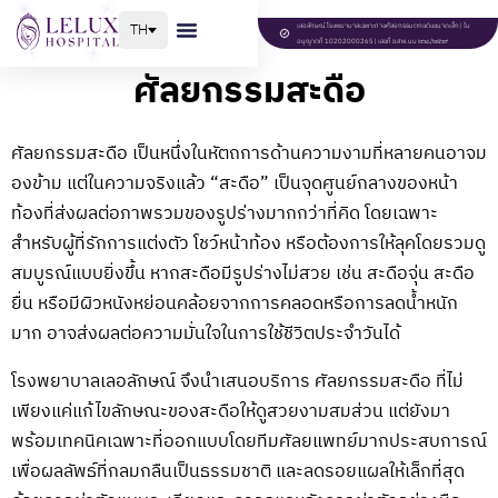
TH
เลอลักษณ์โรงพยาบาลเฉพาะทางศัลยกรรมตกแต่งขนาดเล็ก | ใบ
อนุญาตที่ 10202000265 | เลขที่ ฆสพ.นบ ๒๖๘/๒๕๖๙
ศัลยกรรมสะดือ
ศัลยกรรมสะดือ เป็นหนึ่งในหัตถการด้านความงามที่หลายคนอาจม
องข้าม แต่ในความจริงแล้ว “สะดือ” เป็นจุดศูนย์กลางของหน้า
ท้องที่ส่งผลต่อภาพรวมของรูปร่างมากกว่าที่คิด โดยเฉพาะ
สำหรับผู้ที่รักการแต่งตัว โชว์หน้าท้อง หรือต้องการให้ลุคโดยรวมดู
สมบูรณ์แบบยิ่งขึ้น หากสะดือมีรูปร่างไม่สวย เช่น สะดือจุ่น สะดือ
ยื่น หรือมีผิวหนังหย่อนคล้อยจากการคลอดหรือการลดน้ำหนัก
มาก อาจส่งผลต่อความมั่นใจในการใช้ชีวิตประจำวันได้
โรงพยาบาลเลอลักษณ์ จึงนำเสนอบริการ ศัลยกรรมสะดือ ที่ไม่
เพียงแค่แก้ไขลักษณะของสะดือให้ดูสวยงามสมส่วน แต่ยังมา
พร้อมเทคนิคเฉพาะที่ออกแบบโดยทีมศัลยแพทย์มากประสบการณ์
เพื่อผลลัพธ์ที่กลมกลืนเป็นธรรมชาติ และลดรอยแผลให้เล็กที่สุด