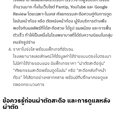
โรงพยาบาลเลอลักษณ์ได้รับการรีวิวจากผู้รับบริการจริง
จำนวนมาก ทั้งในเว็บไซต์ Pantip, YouTube และ Google
Review โดยเฉพาะในเคส ศัลยกรรมสะดือควบคู่กับการดูด
ไขมันหน้าท้อง หรือ ตัดหนังหน้าท้อง ผู้รับบริการต่างพึง
พอใจกับผลลัพธ์ที่ได้สะดือสวย ได้รูป แผลน้อย และการฟื้น
ตัวเร็ว ทำให้เป็นหนึ่งในโรงพยาบาลที่ได้รับความนิยมในกลุ่ม
คนรักรูปร่าง
ราคาโปร่งใส พร้อมแพ็กเกจที่ชัดเจน
โรงพยาบาลเลอลักษณ์ให้ข้อมูลค่าใช้จ่ายแบบตรงไปตรงมา
ไม่มีค่าใช้จ่ายแอบแฝง มีแพ็กเกจราคา “ผ่าตัดสะดือจุ่น”
“ศัลยกรรมสะดือพร้อมดูดไขมัน” หรือ “สะดือหลังทำหน้า
ท้อง” ให้เลือกอย่างหลากหลาย พร้อมมีที่ปรึกษาคอยดูแล
ตลอดกระบวนการ
ข้อควรรู้ก่อนผ่าตัดสะดือ และการดูแลหลัง
ผ่าตัด