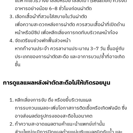
แต่หากใช้วิธีวางยาสลบหรือยาสลบเบา (sedation) ควรงด
อาหารอย่างน้อย 6–8 ชั่วโมงก่อนผ่าตัด
เลือกเสื้อผ้าที่สวมใส่สบายในวันผ่าตัด
เพื่อความสะดวกหลังการผ่าตัด ควรสวมเสื้อผ้าที่เปิดด้าน
หน้าหรือมีซิป เพื่อหลีกเลี่ยงการกดทับบริเวณหน้าท้อง
จัดเตรียมช่วงพักฟื้นล่วงหน้า
หากทำงานประจำ ควรลางานประมาณ 3–7 วัน ขึ้นอยู่กับ
ประเภทของการผ่าตัดสะดือ และอาการบวม/ช้ำที่อาจเกิด
ขึ้น
การดูแลแผลหลังผ่าตัดสะดือไม่ให้เกิดรอยนูน
หลีกเลี่ยงการจับ ดึง หรือขยี้บริเวณแผล
การรบกวนแผลจะเพิ่มโอกาสการติดเชื้อหรือเกิดพังผืด ซึ่ง
อาจส่งผลต่อรูปทรงของสะดือในอนาคต
ทำความสะอาดแผลตามคำแนะนำแพทย์เท่านั้น
ส่วนใหญ่จะมีการปิดแผลด้วยแผ่นซับแผลชนิดกันน้ำ และ