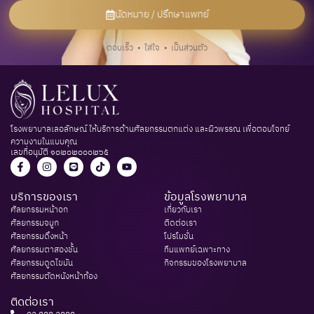
นัดหมาย / ปรึกษาแพทย์
ตอบเร็ว • ใส่ใจ • เป็นส่วนตัว
โรงพยาบาลเลอลักษณ์ ให้บริการด้านศัลยกรรมตกแต่ง และผิวพรรณ เพื่อตอบโจทย์
ความงามในแบบคุณ
เลขที่อนุมัติ ๑๐๒๐๒๐๐๐๒๖๕
บริการของเรา
ข้อมูลโรงพยาบาล
ศัลยกรรมหน้าอก​
เกี่ยวกับเรา​
ศัลยกรรมจมูก
ติดต่อเรา​
ศัลยกรรมดึงหน้า​
โปรโมชั่น​
ศัลยกรรมตาสองชั้น​
ทีมแพทย์เฉพาะทาง
ศัลยกรรมดูดไขมัน​
กิจกรรมของโรงพยาบาล​
ศัลยกรรมตัดหนังหน้าท้อง​
ติดต่อเรา