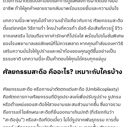
ด้วยการผ่าตัดแบบละเอียดและการดูแลหลังการผ่าตัดอย่างมือ
อาชีพ ทำให้ลูกค้าหลายรายกลับมาพร้อมรอยยิ้มและความมั่นใจ
บทความนี้จะพาคุณไปทำความเข้าใจเกี่ยวกับการ ศัลยกรรมสะดือ
ตั้งแต่เทคนิค วิธีการทำ ใครบ้างที่ควรทำ ข้อดี-ข้อเสียที่ควรรู้ รีวิว
จากเคสจริง ไปจนถึงราคาค่ารักษาที่โปร่งใส พร้อมโปรโมชั่นพิเศษ
ของโรงพยาบาลเลอลักษณ์ที่ไม่ควรพลาด หากคุณกำลังมองหาวิธี
เสริมความมั่นใจให้รูปร่างและหน้าท้องของคุณดูดีขึ้นอย่างเป็น
ธรรมชาติ บทความนี้จะเป็นคำตอบให้คุณได้ครบทุกแง่มุม
ศัลยกรรมสะดือ คืออะไร? เหมาะกับใครบ้าง
ศัลยกรรมสะดือ หรือการผ่าตัดตกแต่งสะดือ (Umbilicoplasty)
คือหัตถการทางศัลยกรรมที่มีจุดประสงค์เพื่อปรับรูปร่าง รูปทรง
หรือตำแหน่งของสะดือให้สวยงามและสมส่วนมากขึ้น ซึ่งอาจรวม
ถึงการแก้ไขลักษณะสะดือที่ยื่นออกมาเกินปกติ (ที่เรียกกันว่า
“สะดือจุ่น”) หรือสะดือที่บิดเบี้ยว ไม่ได้รูปจากพันธุกรรม การตั้ง