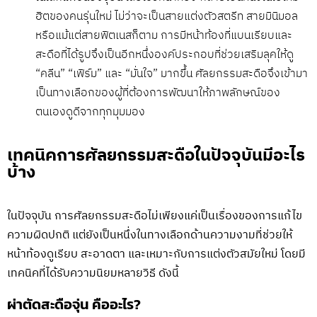
ฮิตของคนรุ่นใหม่ ไม่ว่าจะเป็นสายแต่งตัวสตรีท สายมินิมอล
หรือแม้แต่สายฟิตเนสก็ตาม การมีหน้าท้องที่แบนเรียบและ
สะดือที่ได้รูปจึงเป็นอีกหนึ่งองค์ประกอบที่ช่วยเสริมลุคให้ดู
“คลีน” “เฟิร์ม” และ “มั่นใจ” มากขึ้น ศัลยกรรมสะดือจึงเข้ามา
เป็นทางเลือกของผู้ที่ต้องการพัฒนาให้ภาพลักษณ์ของ
ตนเองดูดีจากทุกมุมมอง
เทคนิคการศัลยกรรมสะดือในปัจจุบันมีอะไร
บ้าง
ในปัจจุบัน การศัลยกรรมสะดือไม่เพียงแค่เป็นเรื่องของการแก้ไข
ความผิดปกติ แต่ยังเป็นหนึ่งในทางเลือกด้านความงามที่ช่วยให้
หน้าท้องดูเรียบ สะอาดตา และเหมาะกับการแต่งตัวสมัยใหม่ โดยมี
เทคนิคที่ได้รับความนิยมหลายวิธี ดังนี้
ผ่าตัดสะดือจุ่น คืออะไร?