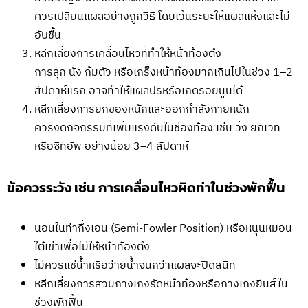
ควรเปลี่ยนแผลอย่างถูกวิธี โดยเว้นระยะให้แผลแห้งและไม่
อับชื้น
หลีกเลี่ยงการเคลื่อนไหวที่ทำให้หน้าท้องตึง
การลุก นั่ง ก้มตัว หรือเกร็งหน้าท้องมากเกินไปในช่วง 1–2
สัปดาห์แรก อาจทำให้แผลปริหรือเกิดรอยนูนได้
หลีกเลี่ยงการยกของหนักและออกกำลังกายหนัก
ควรงดกิจกรรมที่เพิ่มแรงดันในช่องท้อง เช่น วิ่ง ยกเวท
หรือซิทอัพ อย่างน้อย 3–4 สัปดาห์
ข้อควรระวัง เช่น การเคลื่อนไหวผิดท่าในช่วงพักฟื้น
นอนในท่ากึ่งเอน (Semi-Fowler Position) หรือหนุนหมอน
ใต้เข่าเพื่อไม่ให้หน้าท้องตึง
ไม่ควรแช่น้ำหรือว่ายน้ำจนกว่าแผลจะปิดสนิท
หลีกเลี่ยงการสวมกางเกงรัดหน้าท้องหรือกางเกงยีนส์ใน
ช่วงพักฟื้น