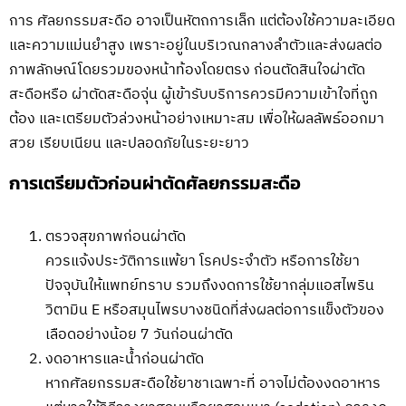
การ ศัลยกรรมสะดือ อาจเป็นหัตถการเล็ก แต่ต้องใช้ความละเอียด
และความแม่นยำสูง เพราะอยู่ในบริเวณกลางลำตัวและส่งผลต่อ
ภาพลักษณ์โดยรวมของหน้าท้องโดยตรง ก่อนตัดสินใจผ่าตัด
สะดือหรือ ผ่าตัดสะดือจุ่น ผู้เข้ารับบริการควรมีความเข้าใจที่ถูก
ต้อง และเตรียมตัวล่วงหน้าอย่างเหมาะสม เพื่อให้ผลลัพธ์ออกมา
สวย เรียบเนียน และปลอดภัยในระยะยาว
การเตรียมตัวก่อนผ่าตัดศัลยกรรมสะดือ
ตรวจสุขภาพก่อนผ่าตัด
ควรแจ้งประวัติการแพ้ยา โรคประจำตัว หรือการใช้ยา
ปัจจุบันให้แพทย์ทราบ รวมถึงงดการใช้ยากลุ่มแอสไพริน
วิตามิน E หรือสมุนไพรบางชนิดที่ส่งผลต่อการแข็งตัวของ
เลือดอย่างน้อย 7 วันก่อนผ่าตัด
งดอาหารและน้ำก่อนผ่าตัด
หากศัลยกรรมสะดือใช้ยาชาเฉพาะที่ อาจไม่ต้องงดอาหาร