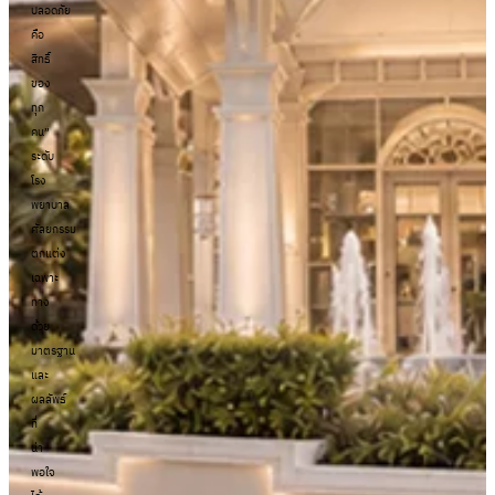
ปลอดภัย
คือ
สิทธิ์
ของ
ทุก
คน”
ระดับ
โรง
พยาบาล
ศัลยกรรม
ตกแต่ง
เฉพาะ
ทาง
ด้วย
มาตรฐาน
และ
ผลลัพธ์
ที่
น่า
พอใจ