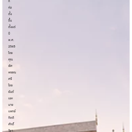
ที่
ก่อ
ตั้ง
ขึ้น
ตั้งแต่
ปี
พ.ศ.
2545
โดย
คุณ
พิศ
พรรณ
ศรี
ไชย
ยันต์
และ
นาย
แพทย์
กิตติ
ศักดิ์
วิชา