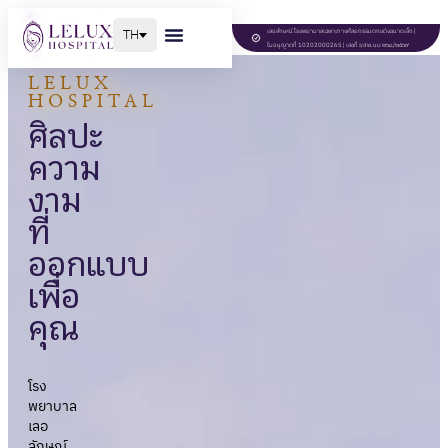
TH
เลอลักษณ์โรงพยาบาลเฉพาะทางศัลยกรรมตกแต่งขนาดเล็ก |
ใบอนุญาตที่ 10202000265 | เลขที่ ฆสพ.นบ ๒๖๘/๒๕๖๙
LELUX
HOSPITAL
ศิลปะ
ความ
งาม
ที่
ออกแบบ
เพื่อ
คุณ
โรง
พยาบาล
เลอ
ลักษณ์