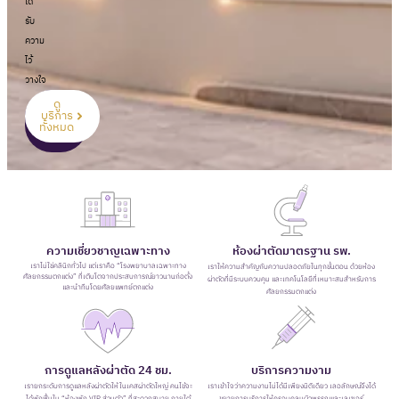
ได้
รับ
ความ
ไว้
วางใจ
ดู
นัด
หมาย
บริการ
/
ทั้งหมด
ปรึกษา
แพทย์​
ความเชี่ยวชาญเฉพาะทาง
ห้องผ่าตัดมาตรฐาน รพ.
เราไม่ใช่คลินิกทั่วไป แต่เราคือ “โรงพยาบาลเฉพาะทาง
เราให้ความสำคัญกับความปลอดภัยในทุกขั้นตอน ด้วยห้อง
ศัลยกรรมตกแต่ง” ที่เติบโตจากประสบการณ์ยาวนานก่อตั้ง
ผ่าตัดที่มีระบบควบคุม และเทคโนโลยีที่เหมาะสมสำหรับการ
และนำทีมโดยศัลยแพทย์ตกแต่ง
ศัลยกรรมตกแต่ง
การดูแลหลังผ่าตัด 24 ชม.
บริการความงาม
เรายกระดับการดูแลหลังผ่าตัดให้ในเคสผ่าตัดใหญ่ คนไข้จะ
เราเข้าใจว่าความงามไม่ได้มีเพียงมิติเดียว เลอลักษณ์จึงได้
ได้พักฟื้นใน “ห้องพัก VIP ส่วนตัว” ที่สะดวกสบาย ภายใต้
ขยายการบริการให้ครอบคลุมผิวพรรณและเลเซอร์