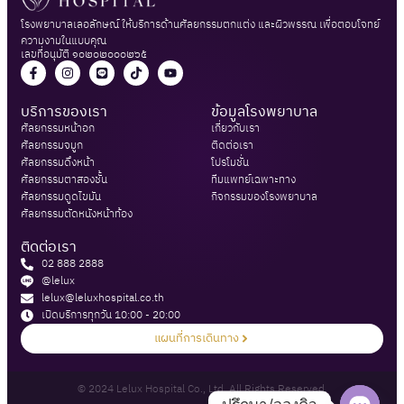
โรงพยาบาลเลอลักษณ์ ให้บริการด้านศัลยกรรมตกแต่ง และผิวพรรณ เพื่อตอบโจทย์
ความงามในแบบคุณ
เลขที่อนุมัติ ๑๐๒๐๒๐๐๐๒๖๕
บริการของเรา
ข้อมูลโรงพยาบาล
ศัลยกรรมหน้าอก​
เกี่ยวกับเรา​
ศัลยกรรมจมูก
ติดต่อเรา​
ศัลยกรรมดึงหน้า​
โปรโมชั่น​
ศัลยกรรมตาสองชั้น​
ทีมแพทย์เฉพาะทาง
ศัลยกรรมดูดไขมัน​
กิจกรรมของโรงพยาบาล​
ศัลยกรรมตัดหนังหน้าท้อง​
ติดต่อเรา
02 888 2888
@lelux
lelux@leluxhospital.co.th
เปิดบริการทุกวัน 10:00 - 20:00​
แผนที่การเดินทาง
© 2024 Lelux Hospital Co., Ltd. All Rights Reserved.