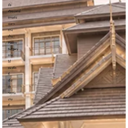
ชัย
ศัลยแพทย์
ตกแต่ง
เฉพาะ
ทาง
ด้าน
Plastic
Surgery
ภาย
ใต้
แนวคิด
ที่
เชื่อ
ว่า
“ความ
งาม
ที่
มี
คุณภาพ
และ