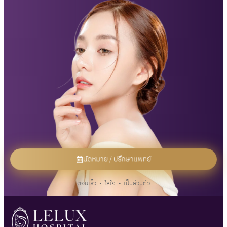
นัดหมาย / ปรึกษาแพทย์
ตอบเร็ว • ใส่ใจ • เป็นส่วนตัว