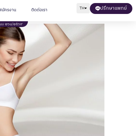
ปรึกษาแพทย์
TH
สมัครงาน
ติดต่อเรา
พ.นบ ๒๖๘/๒๕๖๙