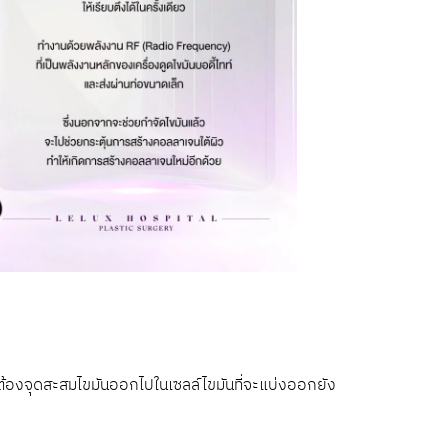
นต้องจุดสะสมไขมันออกไปในเซลล์ไขมันที่จะแบ่งออกยัง