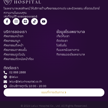
โรงพยาบาลเลอลักษณ์ ให้บริการด้านศัลยกรรมตกแต่ง และผิวพรรณ เพื่อตอบโจทย์
ความงามในแบบคุณ
เลขที่อนุมัติ ๑๐๒๐๒๐๐๐๒๖๕
บริการของเรา
ข้อมูลโรงพยาบาล
ศัลยกรรมหน้าอก​
เกี่ยวกับเรา​
ศัลยกรรมจมูก
ติดต่อเรา​
ศัลยกรรมดึงหน้า​
โปรโมชั่น​
ศัลยกรรมตาสองชั้น​
ทีมแพทย์เฉพาะทาง
ศัลยกรรมดูดไขมัน​
กิจกรรมของโรงพยาบาล​
ศัลยกรรมตัดหนังหน้าท้อง​
ติดต่อเรา
02 888 2888
@lelux
lelux@leluxhospital.co.th
เปิดบริการทุกวัน 10:00 - 20:00​
แผนที่การเดินทาง
© 2024 Lelux Hospital Co., Ltd. All Rights Reserved.