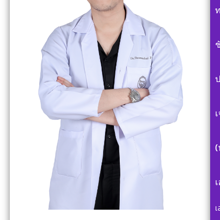
ท
ช
ป
เ
เ
เ