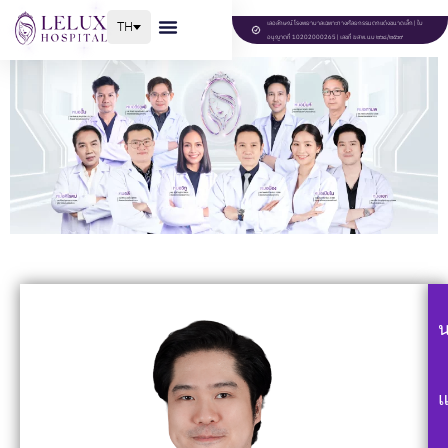
TH
เลอลักษณ์โรงพยาบาลเฉพาะทางศัลยกรรมตกแต่งขนาดเล็ก | ใบ
อนุญาตที่ 10202000265 | เลขที่ ฆสพ.นบ ๒๖๘/๒๕๖๙
แ