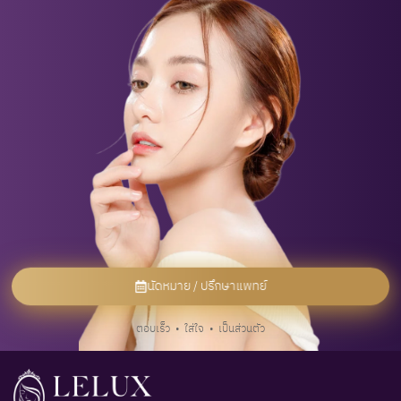
นัดหมาย / ปรึกษาแพทย์
ตอบเร็ว • ใส่ใจ • เป็นส่วนตัว