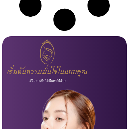
เริ่มต้นความมั่นใจในแบบคุณ
ปรึกษาฟรี! ไม่เสียค่าใช้จ่าย